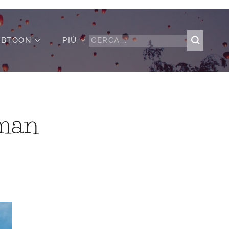
BTOON
PIÙ
eman