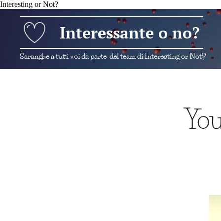
Interesting or Not?
Interessante o no?
Saranghe a tutti voi da parte del team di Interesting or Not?
You