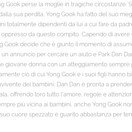
ong Gook perse la moglie in tragiche circostanze. 
 dalla sua perdita, Yong Gook ha fatto del suo me
ini totalmente dipendenti da lui a cui fare da pa
o oppresso da questo compito. Capendo di avere 
ong Gook decide che è giunto il momento di assu
e un annuncio per cercare un aiuto e Park Dan D
nte giovane donna con un atteggiamento sempre 
mente ciò di cui Yong Gook e i suoi figli hanno 
vivente dei bambini, Dan Dan è pronta a prender
ala, offrendo loro tutto l'amore, regole e attenzio
mpre più vicina ai bambini, anche Yong Gook no
 il suo cuore spezzato è guarito abbastanza per te