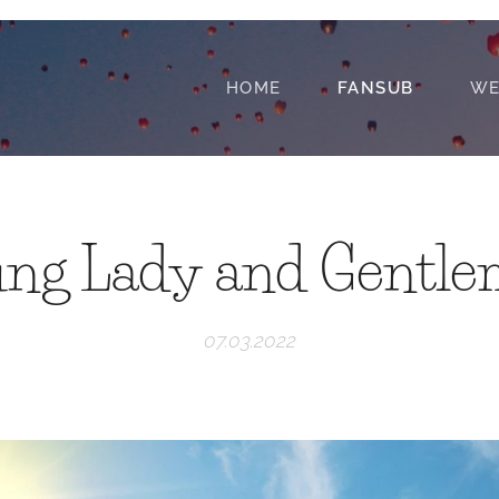
HOME
FANSUB
WE
ng Lady and Gentl
07.03.2022