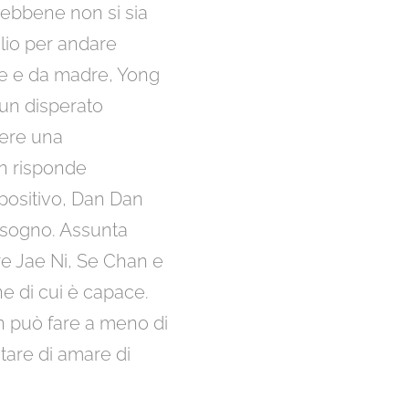
Sebbene non si sia
glio per andare
dre e da madre, Yong
un disperato
mere una
an risponde
positivo, Dan Dan
bisogno. Assunta
e Jae Ni, Se Chan e
ne di cui è capace.
n può fare a meno di
ntare di amare di