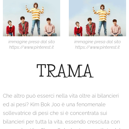
immagine presa dal sito
immagine presa dal sito
https://www.pinterest.it
https://www.pinterest.it
TRAMA
Che altro può esserci nella vita oltre ai bilancieri
ed ai pesi? Kim Bok Joo è una fenomenale
sollevatrice di pesi che si è concentrata sui
bilancieri per tutta la vita, essendo cresciuta con