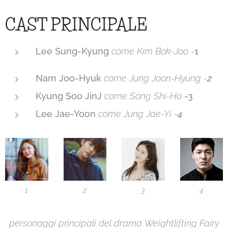
CAST PRINCIPALE
Lee Sung-Kyung
come Kim Bok-Joo -
1
Nam Joo-Hyuk
come Jung Joon-Hyung -
2
Kyung Soo JinJ
come
Song Shi-Ho
-3
Lee Jae-Yoon
come
Jung Jae-Yi
-
4
1
2
3
4
personaggi principali del drama
Weightlifting Fairy