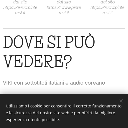
dal sito
dal sito
dal sito
https://www.pinte
https://www.pinte
https://www.pinte
rest.it
rest.it
rest.it
DOVE SI PUÒ
VEDERE?
VIKI con sottotitoli italiani e audio coreano
Utilizziamo i cookie per consentire il corretto funzionamento
Interesting or Not?
e la sicurezza del nostro sito web e per offrirti la migliore
esperienza utente possibile.