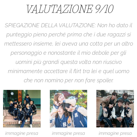
VALUTAZIONE 9/10
SPIEGAZIONE DELLA VALUTAZIONE: Non ho dato il
punteggio pieno perché prima che i due ragazzi si
mettessero insieme, lei aveva una cotta per un altro
personaggio e nonostante il mio debole per gli
uomini più grandi questa volta non riuscivo
minimamente accettare il flirt tra lei e quel uomo
che non nomino per non fare spoiler.
immagine presa
immagine presa
immagine presa