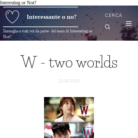
Interesting or Not?
CERCA
Interessante o no?
Saranghe a tutti voi da parte del team di Interesting or
Not?
W - two worlds
13.02.2021