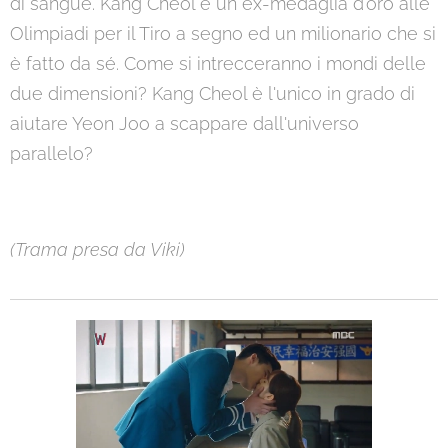
di sangue. Kang Cheol è un ex-medaglia d'oro alle
Olimpiadi per il Tiro a segno ed un milionario che si
è fatto da sé. Come si intrecceranno i mondi delle
due dimensioni? Kang Cheol è l'unico in grado di
aiutare Yeon Joo a scappare dall'universo
parallelo?
(Trama presa da Viki)