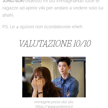
(Adesso mi sto immaginando tutte le
JONG-SUK!
ragazze ad aprire viki per andare a vedere solo lui
ahah).
P.S. Le 4 opzioni non scordatevele eheh
VALUTAZIONE 10/10
immagine presa dal sito
https://www.pinterest.it