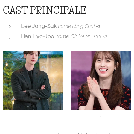
CAST PRINCIPALE
Lee Jong-Suk
come
Kang Chul
-1
Han Hyo-Joo
come Oh Yeon-Joo
-2
1
2