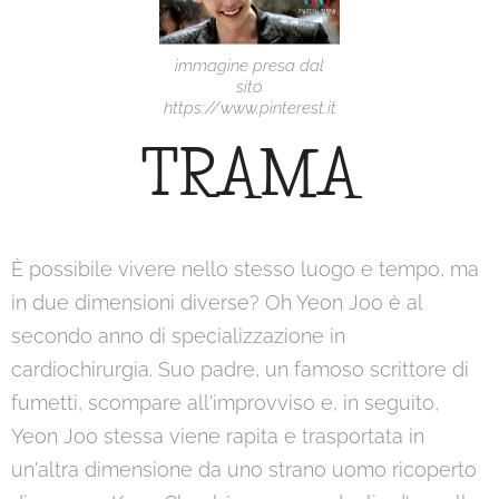
immagine presa dal
sito
https://www.pinterest.it
TRAMA
È possibile vivere nello stesso luogo e tempo, ma
in due dimensioni diverse? Oh Yeon Joo è al
secondo anno di specializzazione in
cardiochirurgia. Suo padre, un famoso scrittore di
fumetti, scompare all'improvviso e, in seguito,
Yeon Joo stessa viene rapita e trasportata in
un'altra dimensione da uno strano uomo ricoperto