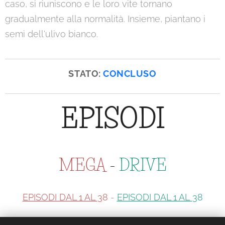
caso, si riuniscono e le loro vite tornano
gradualmente alla normalità. Insieme, piantano i
semi dell'ulivo bianco.
STATO:
CONCLUSO
EPISODI
MEGA
-
DRIVE
EPISODI DAL 1 AL
38
-
EPISODI DAL 1 AL
38