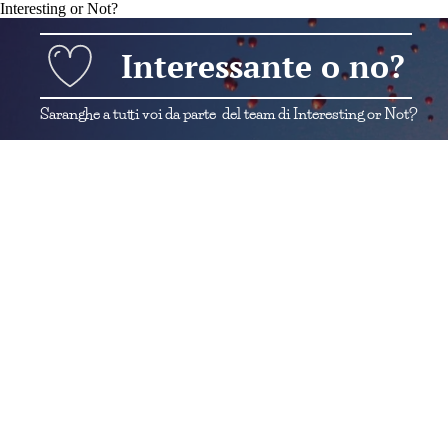
Interesting or Not?
Interessante o no?
Saranghe a tutti voi da parte del team di Interesting or Not?