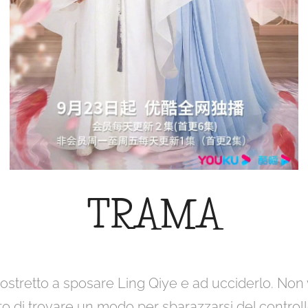
TRAMA
costretto a sposare Ling Qiye e ad ucciderlo. No
to di trovare un modo per sbarazzarsi del controllo