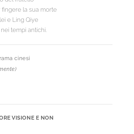
r fingere la sua morte
lei e Ling Qiye
 nei tempi antichi.
drama cinesi
mente)
IORE VISIONE E NON