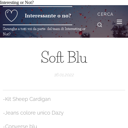
Interesting or Not?
CERCA
Interessante o no?
Saranghe a tutti voi da parte del team di Interesting or
Not?
Soft Blu
16.01.2022
-Kit Sheep Cardigan
-Jeans colore unico Dazy
-Converse blu