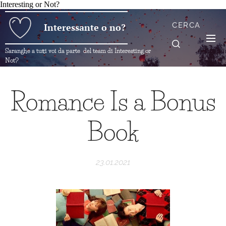
Interesting or Not?
CERCA
Interessante o no?
Saranghe a tutti voi da parte del team di Interesting or
Not?
Romance Is a Bonus
Book
23.01.2021