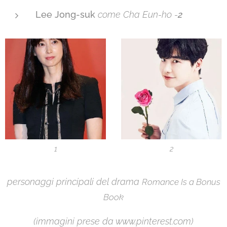
Lee Jong-suk
come
Cha Eun-ho -
2
1
2
personaggi principali del drama
Romance Is a Bonus
Book
(immagini prese da www.pinterest
.com
)