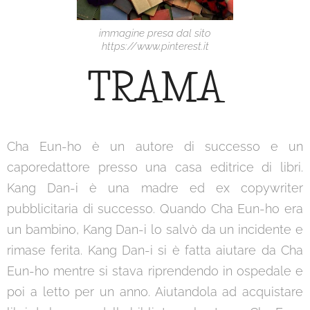
immagine presa dal sito
https://www.pinterest.it
TRAMA
Cha Eun-ho è un autore di successo e un
caporedattore presso una casa editrice di libri.
Kang Dan-i è una madre ed ex copywriter
pubblicitaria di successo. Quando Cha Eun-ho era
un bambino, Kang Dan-i lo salvò da un incidente e
rimase ferita. Kang Dan-i si è fatta aiutare da Cha
Eun-ho mentre si stava riprendendo in ospedale e
poi a letto per un anno. Aiutandola ad acquistare