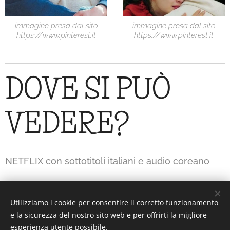
immagine presa dal sito
immagine presa dal sito
https://www.pinterest.it
https://www.pinterest.it
DOVE SI PUÒ
VEDERE?
NETFLIX con sottotitoli italiani e audio coreano
Utilizziamo i cookie per consentire il corretto funzionamento
Interesting or Not?
e la sicurezza del nostro sito web e per offrirti la migliore
esperienza utente possibile.