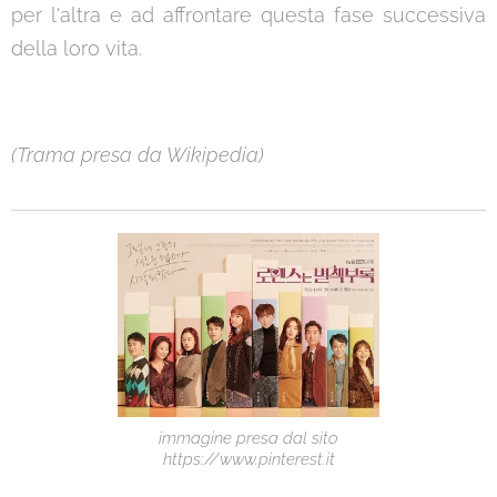
per l'altra e ad affrontare questa fase successiva
della loro vita.
(Trama presa da Wikipedia)
immagine presa dal sito
https://www.pinterest.it