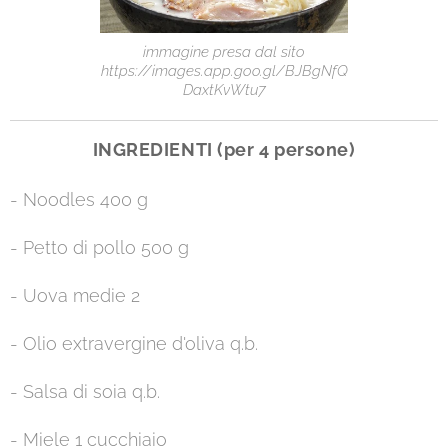
immagine presa dal sito
https://images.app.goo.gl/BJBgNfQ
DaxtKvWtu7
INGREDIENTI (per 4 persone)
- Noodles 400 g
- Petto di pollo 500 g
- Uova medie 2
- Olio extravergine d'oliva q.b.
- Salsa di soia q.b.
- Miele 1 cucchiaio