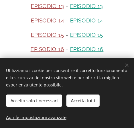
EPISODIO 13
-
EPISODIO 13
EPISODIO 14
-
EPISODIO 14
EPISODIO 15
-
EPISODIO 15
EPISODIO 16
-
EPISODIO 16
Utilizziamo i cookie per consentire il corretto funzionamento
Interesting or Not?
e la sicurezza del nostro sito web e per offrirti la migliore
esperienza utente possibile.
Accetta solo i necessari
Accetta tutti
Interesting or Not? - Tutti i diritti riservati.
Apri le impostazioni avanzate
Cookies
Saranghe a tutti voi da parte del team di Interesting or Not?