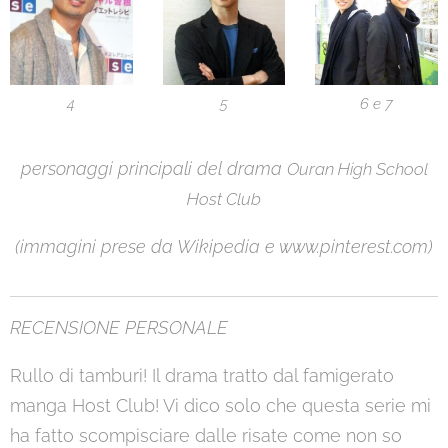
4
5
6 e 7
personaggi principali del drama
Ouran High School
Host Club
(immagini prese da Wikipedia e www.pinterest.com)
RECENSIONE PERSONALE
Rullo di tamburi! Il drama tratto dal famigerato
manga Host Club! Vi dico solo che questa serie mi
ha fatto scompisciare dalle risate come non so