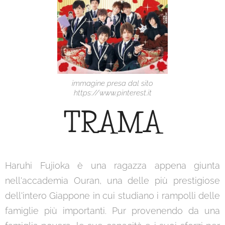
immagine presa dal sito
https://www.pinterest.it
TRAMA
Haruhi Fujioka è una ragazza appena giunta
nell'accademia Ouran, una delle più prestigiose
dell'intero Giappone in cui studiano i rampolli delle
famiglie più importanti. Pur provenendo da una