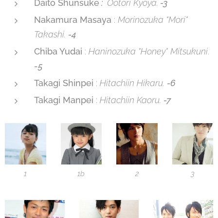
Daito Shunsuke
:
Ootori Kyoya.
-3
Nakamura Masaya
:
Morinozuka "Mori"
Takashi.
-4
C
hiba Yudai
:
Haninozuka "Honey" Mitsukuni
.
-
5
Takagi Shinpei
:
Hitachiin Hikaru.
-6
Takagi Manpei
:
Hitachiin Kaoru.
-7
1
1b
2
3