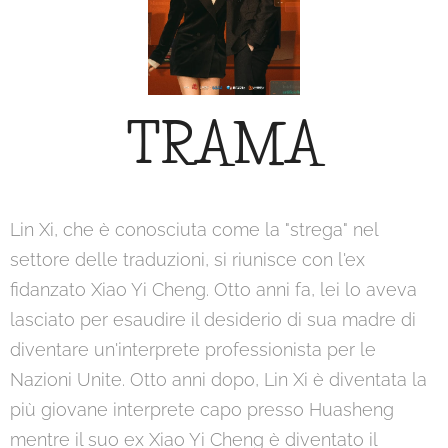
TRAMA
Lin Xi, che è conosciuta come la "strega" nel
settore delle traduzioni, si riunisce con l'ex
fidanzato Xiao Yi Cheng. Otto anni fa, lei lo aveva
lasciato per esaudire il desiderio di sua madre di
diventare un'interprete professionista per le
Nazioni Unite. Otto anni dopo, Lin Xi è diventata la
più giovane interprete capo presso Huasheng
mentre il suo ex Xiao Yi Cheng è diventato il