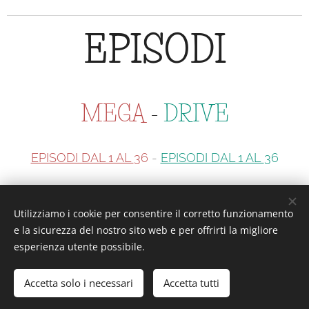
EPISODI
MEGA
-
DRIVE
EPISODI DAL 1 AL
36
-
EPISODI DAL 1 AL
36
Utilizziamo i cookie per consentire il corretto funzionamento
Interesting or Not?
e la sicurezza del nostro sito web e per offrirti la migliore
esperienza utente possibile.
Accetta solo i necessari
Accetta tutti