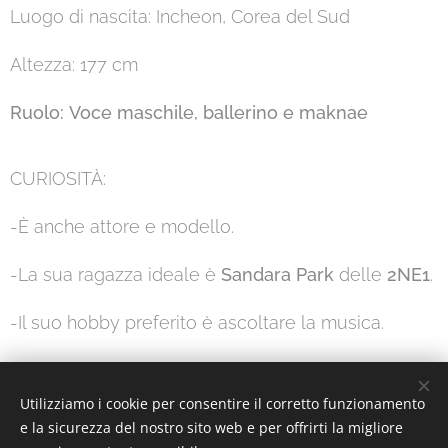
Luogo di nascita: Incheon, Corea del Sud
Altezza: 177 cm
Ruolo:
Voce maschile, ballerino e maknae
CURIOSITÀ:
-È anche attore e modello.
-La sua ragazza ideale è
Sandara Park
delle
2NE1
.
-Il suo hobby preferito è ascoltare la musica.
Utilizziamo i cookie per consentire il corretto funzionamento
Interesting or Not?
e la sicurezza del nostro sito web e per offrirti la migliore