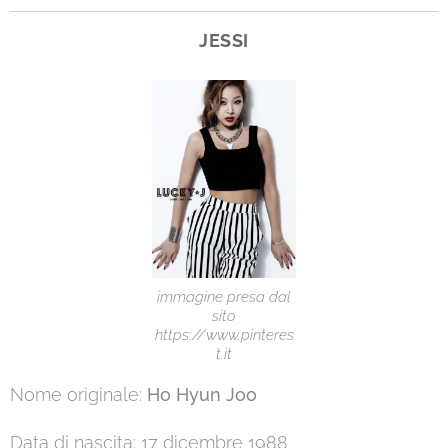
JESSI
immagine presa dal
sito
https://www.pinteres
t.it
Nome originale:
Ho Hyun Joo
Data di nascita: 17 dicembre 1988