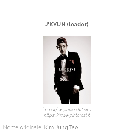
J'KYUN (leader)
immagine presa dal sito
https://www.pinterest.it
Nome originale:
Kim Jung Tae