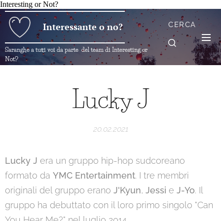
Interesting or Not?
CERCA
Interessante o no?
Saranghe a tutti voi da parte del team di Interesting or
Not?
Lucky J
20.02.2021
Lucky J
era un gruppo hip-hop sudcoreano
formato da
YMC Entertainment
. I tre membri
originali del gruppo erano
J'Kyun
,
Jessi
e
J-
Yo
. Il
gruppo ha debuttato con il loro primo singolo "Can
You Hear Me?" nel luglio 2014.