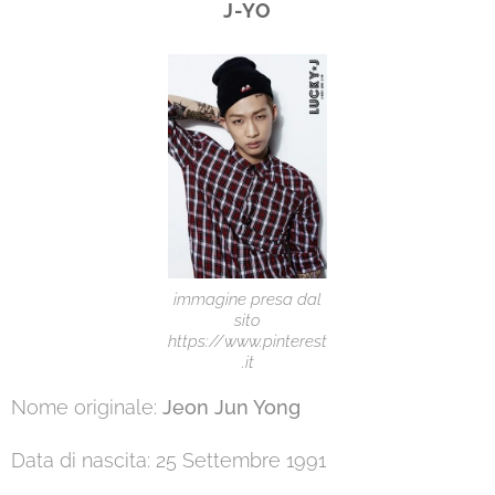
J-YO
immagine presa dal
sito
https://www.pinterest
.it
Nome originale:
Jeon Jun Yong
Data di nascita: 25 Settembre 1991