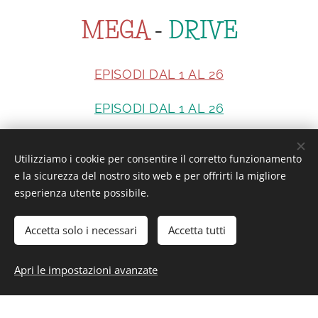
MEGA
-
DRIVE
EPISODI DAL 1 AL 26
EPISODI DAL 1 AL 26
Utilizziamo i cookie per consentire il corretto funzionamento
Interesting or Not?
e la sicurezza del nostro sito web e per offrirti la migliore
esperienza utente possibile.
Accetta solo i necessari
Accetta tutti
Interesting or Not? - Tutti i diritti riservati.
Apri le impostazioni avanzate
Cookies
Saranghe a tutti voi da parte del team di Interesting or Not?