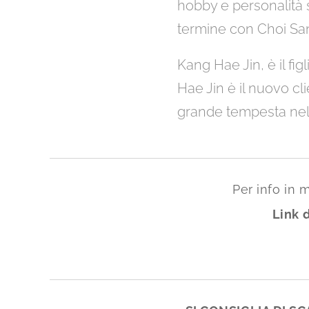
hobby e personalità 
termine con Choi Sang
Kang Hae Jin, è il fig
Hae Jin è il nuovo c
grande tempesta nel
Per info in 
Link 