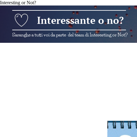
Interesting or Not?
Interessante o no?
Saranghe a tutti voi da parte del team di Interesting or Not?