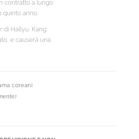
n contratto a lungo
o quinto anno.
ar di Hallyu. Kang
ato, e causerà una
drama coreani
mente)