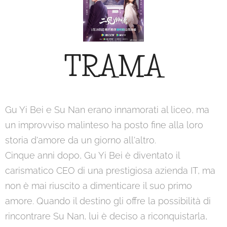
TRAMA
Gu Yi Bei e Su Nan erano innamorati al liceo, ma
un improvviso malinteso ha posto fine alla loro
storia d'amore da un giorno all'altro.
Cinque anni dopo, Gu Yi Bei è diventato il
carismatico CEO di una prestigiosa azienda IT, ma
non è mai riuscito a dimenticare il suo primo
amore. Quando il destino gli offre la possibilità di
rincontrare Su Nan, lui è deciso a riconquistarla,