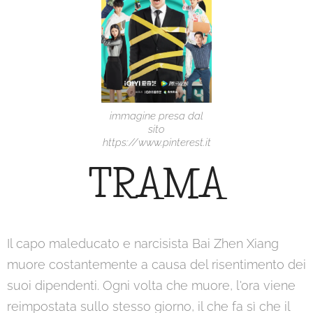
immagine presa dal
sito
https://www.pinterest.it
TRAMA
Il capo maleducato e narcisista Bai Zhen Xiang
muore costantemente a causa del risentimento dei
suoi dipendenti. Ogni volta che muore, l'ora viene
reimpostata sullo stesso giorno, il che fa sì che il