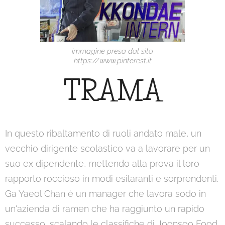
immagine presa dal sito
https://www.pinterest.it
TRAMA
In questo ribaltamento di ruoli andato male, un
vecchio dirigente scolastico va a lavorare per un
suo ex dipendente, mettendo alla prova il loro
rapporto roccioso in modi esilaranti e sorprendenti.
Ga Yaeol Chan è un manager che lavora sodo in
un'azienda di ramen che ha raggiunto un rapido
successo, scalando le classifiche di Joonsoo Food