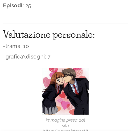
Episodi
: 25
Valutazione personale:
-trama: 10
-grafica\disegni: 7
immagine presa dal
sito