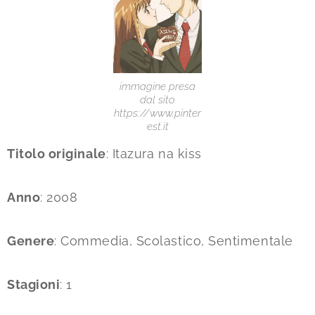
immagine presa
dal sito
https://www.pinter
est.it
Titolo originale
: Itazura na kiss
Anno
: 2008
Genere
: Commedia, Scolastico, Sentimentale
Stagioni
: 1