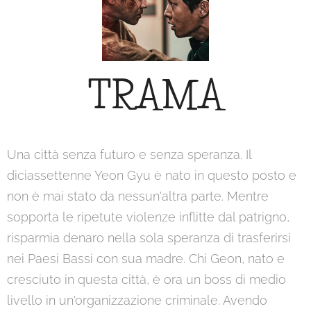
TRAMA
Una città senza futuro e senza speranza. Il
diciassettenne Yeon Gyu è nato in questo posto e
non è mai stato da nessun'altra parte. Mentre
sopporta le ripetute violenze inflitte dal patrigno,
risparmia denaro nella sola speranza di trasferirsi
nei Paesi Bassi con sua madre. Chi Geon, nato e
cresciuto in questa città, è ora un boss di medio
livello in un'organizzazione criminale. Avendo