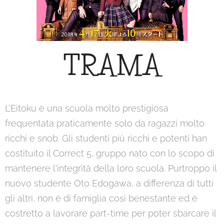
TRAMA
L'Eitoku è una scuola molto prestigiosa
frequentata praticamente solo da ragazzi molto
ricchi e snob. Gli studenti più ricchi e potenti han
costituito il Correct 5, gruppo nato con lo scopo di
mantenere l'integrità della loro scuola. Purtroppo il
nuovo studente Oto Edogawa, a differenza di tutti
gli altri, non è di famiglia così benestante ed è
costretto a lavorare part-time per poter sbarcare il