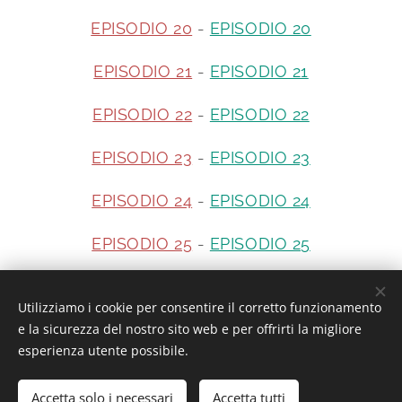
EPISODIO 20
-
EPISODIO 20
EPISODIO 21
-
EPISODIO 21
EPISODIO 22
-
EPISODIO 22
EPISODIO 23
-
EPISODIO 23
EPISODIO 24
-
EPISODIO 24
EPISODIO 25
-
EPISODIO 25
Utilizziamo i cookie per consentire il corretto funzionamento
Interesting or Not?
e la sicurezza del nostro sito web e per offrirti la migliore
esperienza utente possibile.
Accetta solo i necessari
Accetta tutti