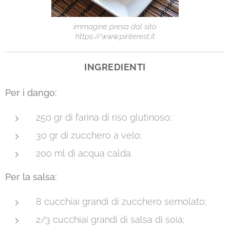
immagine presa dal sito
https://www.pinterest.it
INGREDIENTI
Per i dango:
250 gr
di farina di riso glutinoso;
30 gr
di zucchero a velo;
200 ml
di acqua calda.
Per la salsa:
8 cucchiai grandi di zucchero semolato;
2/3 cucchiai grandi di salsa di soia;