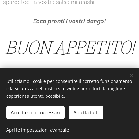
spargeteci la vostra salsa mitarashi.
Ecco pronti i vostri dango!
BUON APPETITO!
Utilizziamo i cookie per consentire il corretto funzionamento
Interesting or Not?
e la sicurezza del nostro sito web e per offrirti la migliore
esperienza utente possibile.
Accetta solo i necessari
Accetta tutti
Interesting or Not? - Tutti i diritti riservati.
Apri le impostazioni avanzate
Cookies
Saranghe a tutti voi da parte del team di Interesting or Not?