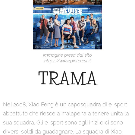
immagine presa dal sito
https://www.pinterest.it
TRAMA
Nel 2008, Xiao Feng è un caposquadra di e-sport
abbattuto che riesce a malapena a tenere unita la
sua squadra. Gli e-sport sono agli inizi e ci sono
diversi soldi da guadagnare. La squadra di Xiao