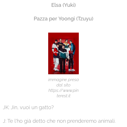
Elsa (Yuki
)
Pazza per Yoongi (Tzuyu)
immagine presa
dal sito
https://www.pin
terest.it
JK: Jin, vuoi un gatto?
J: Te l'ho già detto che non prenderemo animali.