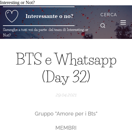
Interesting or Not?
CERCA
Interessante o no?
Saranghe a tutti voi da parte del team di Interesting or
Not?
BTS e Whatsapp
(Day 32)
29.04.2021
Gruppo "Amore per i Bts"
MEMBRI