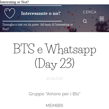
Interesting or Not?
CERCA
Interessante o no?
Saranghe a tutti voi da parte del team di Interesting or
Not?
BTS e Whatsapp
(Day 23)
13.04.2021
Gruppo "Amore per i Bts"
MEMBRI