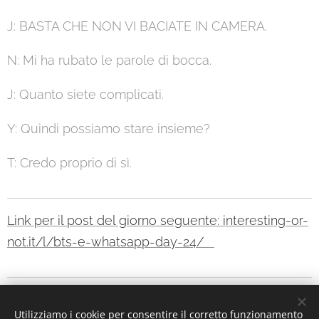
J: BASTA CHE NON VI BACIATE IN CAMERA.
N: Mi ha rubato le parole di bocca.
J: Quanto siete complicati.
Y: Quindi possiamo stare insieme?
T: Credo proprio di sì.
Link per il post del giorno seguente: interesting-or-
not.it/l/bts-e-whatsapp-day-24/
Utilizziamo i cookie per consentire il corretto funzionamento