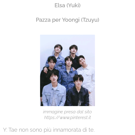
Elsa (Yuki
)
Pazza per Yoongi (Tzuyu)
immagine presa dal sito
https://www.pinterest.it
Y: Tae non sono più innamorata di te.