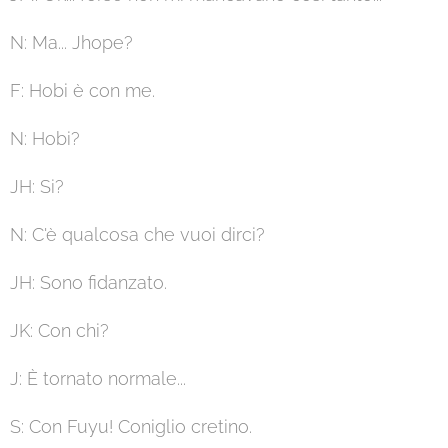
N: Ma... Jhope?
F: Hobi è con me.
N: Hobi?
JH: Si?
N: C'è qualcosa che vuoi dirci?
JH: Sono fidanzato.
JK: Con chi?
J: È tornato normale...
S: Con Fuyu! Coniglio cretino.