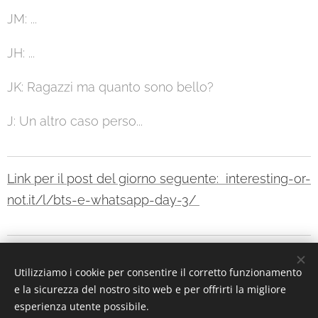
JM: ...
JH: ...
JK: Ragazzi ma quanto sono bello?
J: Un altro caso perso...
Link per il post del giorno seguente: interesting-or-
not.it/l/bts-e-whatsapp-day-3/
Utilizziamo i cookie per consentire il corretto funzionamento
Interesting or Not?
e la sicurezza del nostro sito web e per offrirti la migliore
esperienza utente possibile.