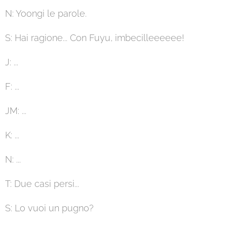
N: Yoongi le parole.
S: Hai ragione... Con Fuyu, imbecilleeeeee!
J: ...
F: ...
JM: ...
K: ...
N: ...
T: Due casi persi...
S: Lo vuoi un pugno?