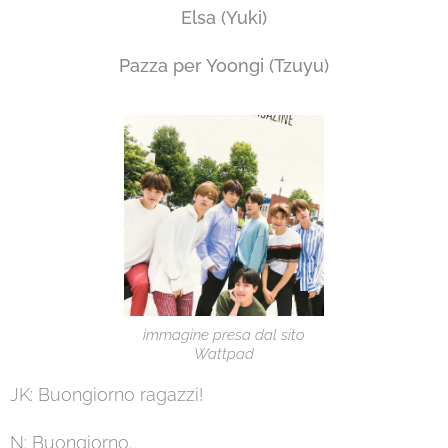
Elsa (Yuki
)
Pazza per Yoongi (Tzuyu)
immagine presa dal sito
Wattpad
JK: Buongiorno ragazzi!
N: Buongiorno.