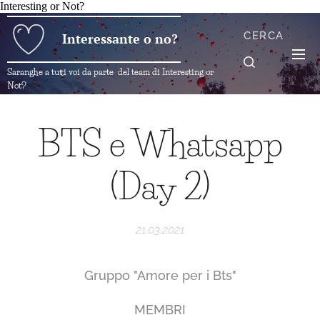
Interesting or Not?
CERCA
Interessante o no?
Saranghe a tutti voi da parte del team di Interesting or
Not?
BTS e Whatsapp
(Day 2)
21.03.2021
Gruppo "Amore per i Bts"
MEMBRI