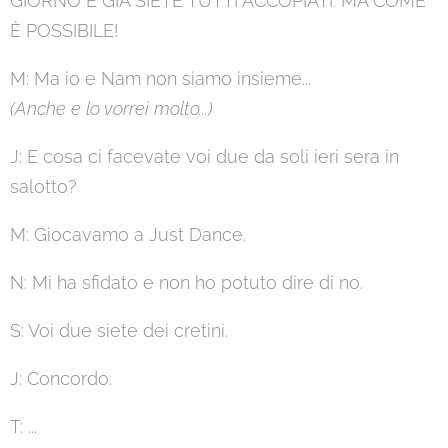
GIORNO E GIA SIETE TUTTI ACCOPIATI. MA COME
È POSSIBILE!
M: Ma io e Nam non siamo insieme...
(Anche e lo vorrei molto...)
J: E cosa ci facevate voi due da soli ieri sera in
salotto?
M: Giocavamo a Just Dance.
N: Mi ha sfidato e non ho potuto dire di no.
S: Voi due siete dei cretini.
J: Concordo.
T: ...