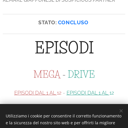
STATO:
CONCLUSO
EPISODI
MEGA
-
DRIVE
EPISODI DAL 1 AL
12
-
EPISODI DAL 1 AL
12
Utilizziamo i cookie per consentire il corretto funzionamento
Interesting or Not?
e la sicurezza del nostro sito web e per offrirti la migliore