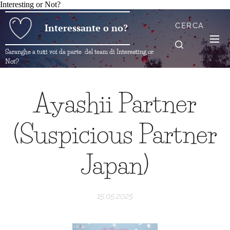
Interesting or Not?
CERCA
Interessante o no?
Saranghe a tutti voi da parte del team di Interesting or
Not?
Ayashii Partner
(Suspicious Partner
Japan)
15.05.2025