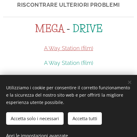
RISCONTRARE ULTERIORI PROBLEMI
MEGA
-
DRIVE
A Way Station (film)
A Way Station (film)
Utilizziamo i cookie per consentire il corretto funzionamento
Interesting or Not?
e la sicurezza del nostro sito web e per offrirti la migliore
esperienza utente possibile.
Accetta solo i necessari
Accetta tutti
Interesting or Not? - Tutti i diritti riservati.
Apri le impostazioni avanzate